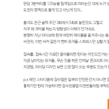
판당 3분짜리를 120승을 팀게임으로 따라는건 대체 누가
도전의 영역으로 둘게 있고 아닌게 있지..
출석도 은근 슬쩍 주간 3회에서 5회로 늘린것도 그렇고
자꾸 왜 개악을 하는지 방향성이 이해가 안가네요.
분명히 지난 라이브때 현재 여전히 메이플을 즐겨주시는 용
싸전귀, 이번 싸커 같은거 뻔히 유저들 스트레스만 심할거 알
접속률, 접속시간 지표만 끌어올리면 된다는 마인드인거는
지금 남아있는 유저들, 무슨 짓을 하든 안떠날 콘크리트 
치장템, 라이딩 디자인 보면 신경 많이 쓰는 부분도 있는거
p.s 메인 스타디움에 잠수맵은 일부러 안만든건지 아니면 깜
흉하기만 한데 가능하다면 잠수전용맵 이전번들처럼 부탁