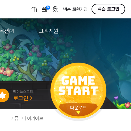
N
OFF
넥슨 로그인
넥슨 회원가입
 옥션
고객지원
옥션
다운로드
도움말/1:1문의
버그악용/불법프로그램 신고
게임 접근성
커뮤니티 아카이브