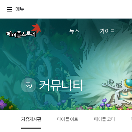
메뉴
뉴스
가이드
공지사항
게임정보
업데이트
직업소개
이벤트
확률형 아이템
캐시샵 공지
NEXON NOW
커뮤니티
메이플 알림판
추가정보
with maple
자유게시판
메이플 아트
메이플 코디