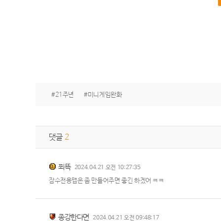
#21주년
#미니게임완화
댓글
2
쬐뜩
2024.04.21 오전 10:27:35
잠수전용맵은 좀 만들어주면 좋긴 하겠어 ㅋㅋ
종강한다면
2024.04.21 오전 09:48:17