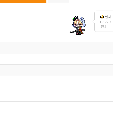
션샤
Lv. 279
루나