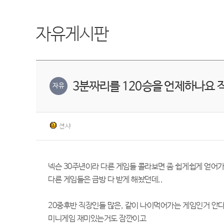
자유게시판
3분짜리를 120승을 언제하나요
자유
션샤
넥슨 30주년이라 다른 게임들 콜라보면 좀 쉽게쉽게 얻어
다른 게임들은 금방 다 받게 해놨던데..
20중후반 직장인들 많은, 같이 나이먹어가는 게임인거 안
미니게임 재미있는거도 잠깐이고