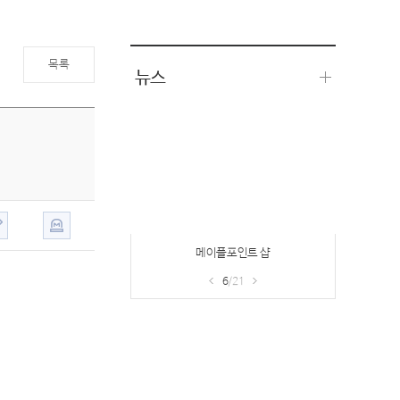
목록
뉴스
메이플포인트 샵
6
/21