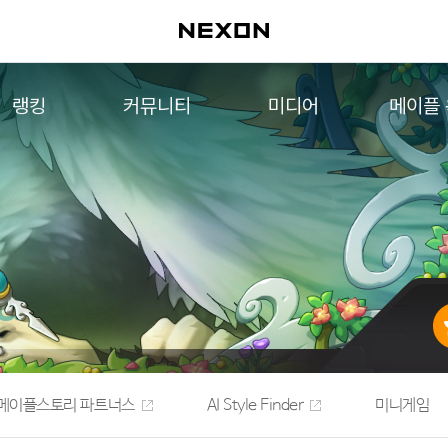
랭킹
커뮤니티
미디어
메이플
월드 랭킹
자유게시판
영상
메이플 
컨텐츠 랭킹
메이플 아트
음악
메이플 코디
아트웍
메이플스토리 파트너스
웹툰
AI Style Finder
미니게임
커뮤니티 아카이브
메이플스토리 파트너스
AI Style Finder
미니게임