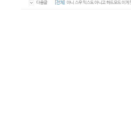
[전체]
아니 스우 익스도 아니고 하드모드 이게
다음글