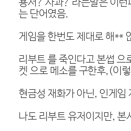
용서? 사과? 라는말은 이
는 단어였음.
게임을 한번도 제대로 해**
리부트 를 죽인다고 본썹 으
켓 으로 메소를 구한후,(이
현금성 재화가 아닌, 인게
나도 리부트 유저이지만, 본