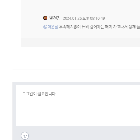
별천칭
2024.01.26 오후 09:10:49
@더운날
후속패치없이 뉴비 걷어차는 패치 하고나서 생제 