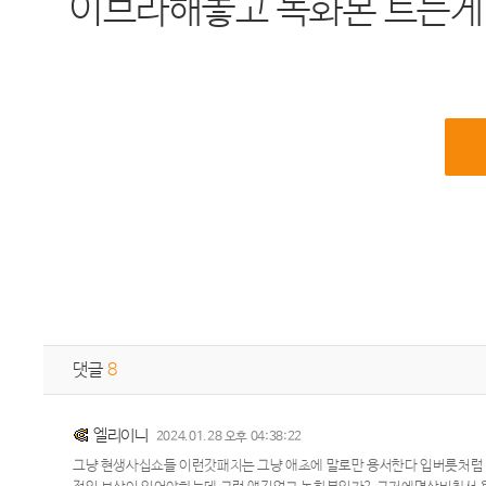
이브라해놓고 녹화본 트는게
댓글
8
엘리이니
2024.01.28 오후 04:38:22
그냥 현생사십쇼들 이런갓패치는 그냥 애초에 말로만 용서한다 입버릇처럼