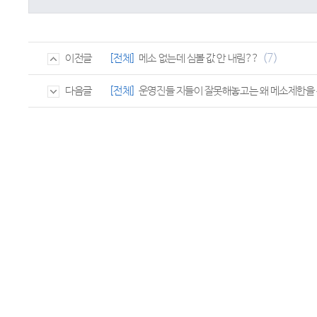
(7)
[전체]
메소 없는데 심볼 값 안 내림??
이전글
[전체]
운영진들 지들이 잘못해놓고는 왜 메소제한을 
다음글