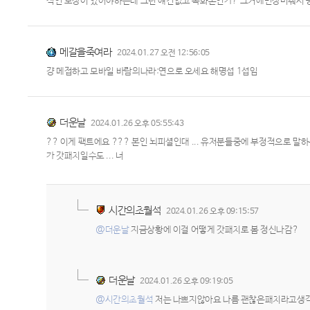
적인 보상이 있어야하는데 그런 얘긴없고 녹화본인가? 그거에면상비춰서 용
메갈을죽여라
2024.01.27 오전 12:56:05
걍 메접하고 모바일 바람의나라:연으로 오세요 해명섭 1섭임
더운날
2024.01.26 오후 05:55:43
?? 이게 팩트에요 ??? 본인 뇌피셜인대 ... 유저분들중에 부정적으
가 갓패치일수도 ... 너
시간의초월석
2024.01.26 오후 09:15:57
@더운날
지금상황에 이걸 어떻게 갓패치로 봄 정신나감?
더운날
2024.01.26 오후 09:19:05
@시간의초월석
저는 나쁘지않아요 나름 괜찮은패치라고생각