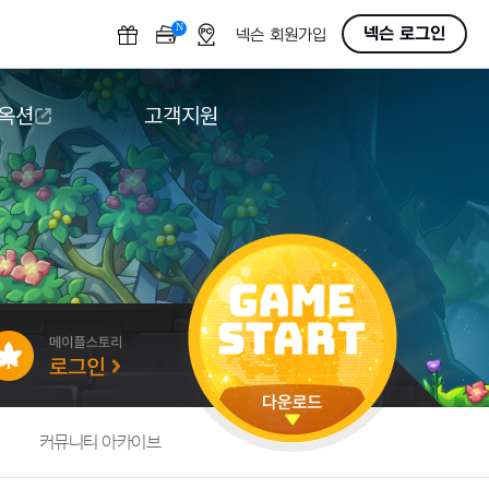
N
OFF
넥슨 로그인
넥슨 회원가입
 옥션
고객지원
옥션
다운로드
도움말/1:1문의
버그악용/불법프로그램 신고
게임 접근성
커뮤니티 아카이브