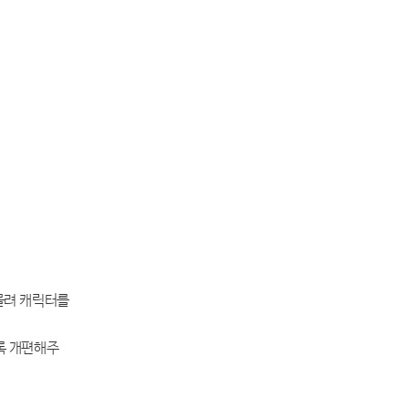
물려 캐릭터를
록 개편해주