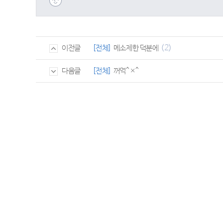
(2)
[전체]
메소제한 덕분에
이전글
[전체]
꺼억^×^
다음글