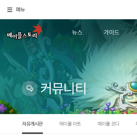
메뉴
뉴스
가이드
공지사항
게임정보
업데이트
직업소개
이벤트
확률형 아이템
캐시샵 공지
NEXON NOW
커뮤니티
메이플 알림판
추가정보
with maple
자유게시판
메이플 아트
메이플 코디