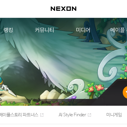
랭킹
커뮤니티
미디어
메이플
월드 랭킹
자유게시판
영상
메이플 
컨텐츠 랭킹
메이플 아트
음악
메이플 코디
아트웍
메이플스토리 파트너스
웹툰
AI Style Finder
미니게임
커뮤니티 아카이브
메이플스토리 파트너스
AI Style Finder
미니게임