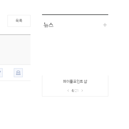
목록
뉴스
메이플포인트 샵
6
/21