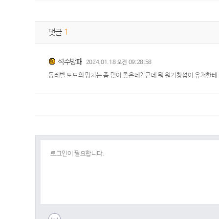
댓글
1
석수방패
2024.01.18 오전 09:28:58
동레벨 토드의 망치는 좀 많이 좋은데? 근데 뭐 원기창섭이 유저한테