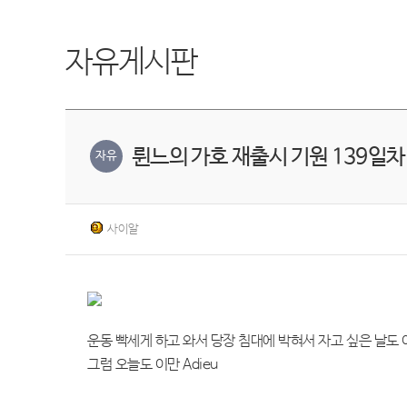
자유게시판
륀느의 가호 재출시 기원 139일차
자유
사이알
운동 빡세게 하고 와서 당장 침대에 박혀서 자고 싶은 날도
그럼 오늘도 이만 Adieu