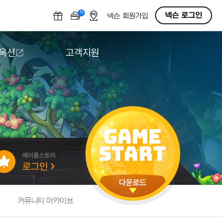
N
OFF
넥슨 로그인
넥슨 회원가입
 옥션
고객지원
옥션
다운로드
도움말/1:1문의
버그악용/불법프로그램 신고
게임 접근성
커뮤니티 아카이브