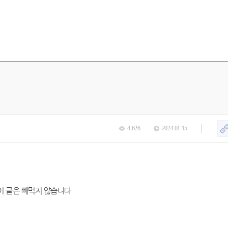
4,626
2024.01.15
 이 글은 빼먹지 않습니다