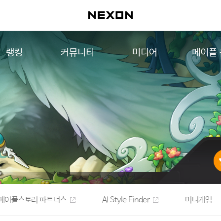
랭킹
커뮤니티
미디어
메이플
월드 랭킹
자유게시판
영상
메이플 
컨텐츠 랭킹
메이플 아트
음악
메이플 코디
아트웍
메이플스토리 파트너스
웹툰
AI Style Finder
미니게임
커뮤니티 아카이브
메이플스토리 파트너스
AI Style Finder
미니게임