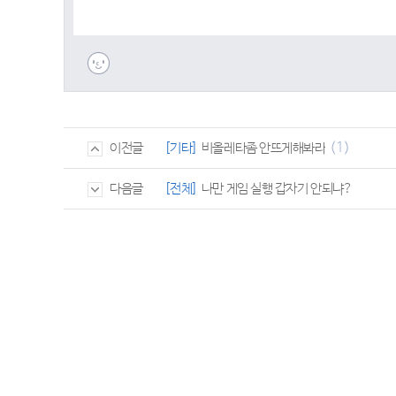
(1)
[기타]
비올레타좀 안뜨게해봐라
이전글
[전체]
나만 게임 실행 갑자기 안되냐?
다음글