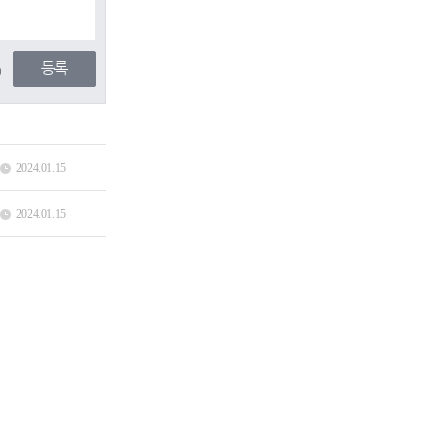
등록
)
2024.01.15
2024.01.15