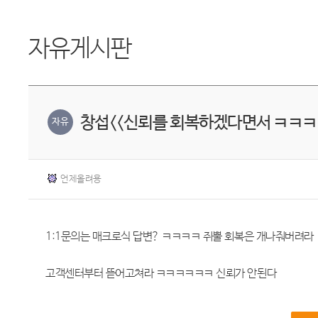
자유게시판
창섭<<신뢰를 회복하겠다면서 ㅋㅋ
자유
언제올려용
1:1문의는 매크로식 답변? ㅋㅋㅋㅋ 쥐뿔 회복은 개나줘버려라
고객센터부터 뜯어고쳐라 ㅋㅋㅋㅋㅋㅋ 신뢰가 안된다