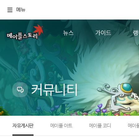
메뉴
뉴스
가이드
랭
공지사항
게임정보
월드
업데이트
직업소개
컨텐츠
이벤트
확률형 아이템
캐시샵 공지
NEXON NOW
커뮤니티
메이플 알림판
추가정보
with maple
자유게시판
메이플 아트
메이플 코디
메이