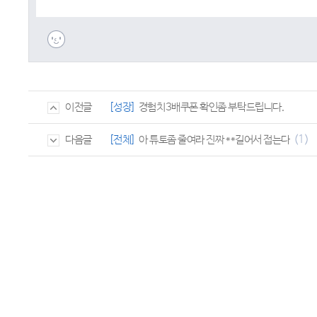
[성장]
경험치3배쿠폰 확인좀 부탁드립니다.
이전글
(1)
[전체]
아 튜토좀 줄여라 진짜 **길어서 접는다
다음글