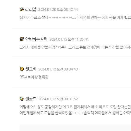
라리알
2024.01.20 오후 03:42:44
심지어 우르스 삭제ㅋㅋㅋㅋㅋㅋㅋ....무자본 메린이는 이제 돈을 어케 벌고 
안변하는실력
2024.01.12 오전 11:20:44
그래서 메이플 안할거임?가든가 그리고 큐브 경매장에 파는 인간들 없어져
햇그비
2024.01.12 오전 08:34:43
95프로이상 정확함
센골드
2024.01.12 오전 08:31:52
이말에 어느정도 공감하지만 메크로 잡기위해서 메소 피로도 도입 한다는건
어떤게임에서도 도입을 한적이없음 ㅋㅋㅋ 솔직히 메이플에서 강화든 아이템