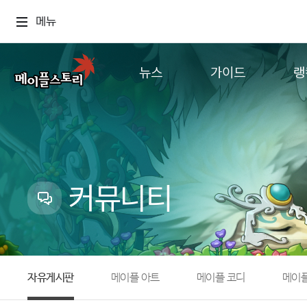
메뉴
뉴스
가이드
랭
공지사항
게임정보
월드
업데이트
직업소개
컨텐츠
이벤트
확률형 아이템
캐시샵 공지
NEXON NOW
커뮤니티
메이플 알림판
추가정보
with maple
자유게시판
메이플 아트
메이플 코디
메이