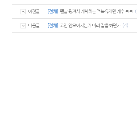
(
[전체]
맨날 튕겨서 개빡치는 맥북유저면 개추 ㅋㅋ
이전글
(4)
[전체]
코인 안모아지는거 미리 말을 하던가
다음글