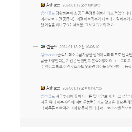
Ashaco
2024.01.12 오전 08:39:21
@센골드
정확히는 메소 공급 독점을 위해서라고 적었습니다.
이사슬로 치면 공급자), 이걸 바로잡는게 나쁘다고 말하는게 
한 게임을 하냐구요? 여러분, 그리고 과거의 저요.
센골드
2024.01.18 오전 10:06:10
@Ashaco
솔직히 메소수급하향을 할게아니라 메크로 단속만
급을 하향한다는 게임은 단한번도 본적이없어요 ㅋㅋ 그리고 
수 있다고 봐요 이런것조차도 못하면 메이플 운영진이 무능
Ashaco
2024.01.19 오후 04:47:25
@센골드
지금 하나에 꽂혀서 다른 말이 안보이신다고 생각되네
지금. 얘네 버는 수익에 비해 무능력한거도 맞고 원래 모든 게
나 비주류로 빠져서 더이상 돈이 안되니 매크로가 자발적으