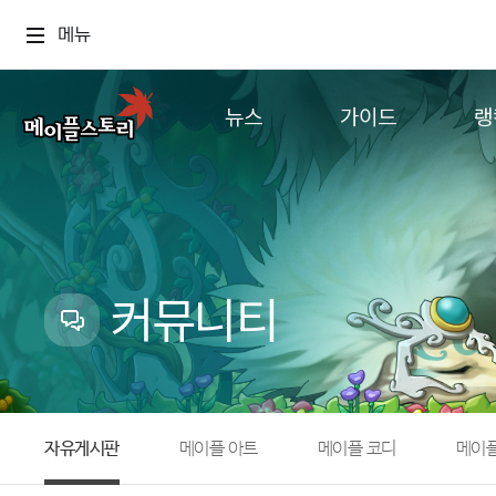
메뉴
뉴스
가이드
랭
공지사항
게임정보
월드
업데이트
직업소개
컨텐츠
이벤트
확률형 아이템
캐시샵 공지
NEXON NOW
커뮤니티
메이플 알림판
추가정보
with maple
자유게시판
메이플 아트
메이플 코디
메이