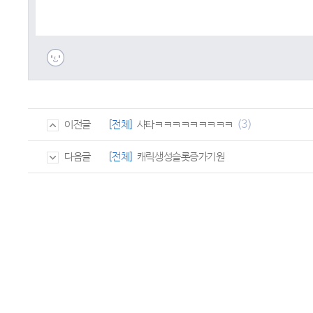
(3)
[전체]
샤타ㅋㅋㅋㅋㅋㅋㅋㅋㅋ
이전글
[전체]
캐릭생성슬롯증가기원
다음글