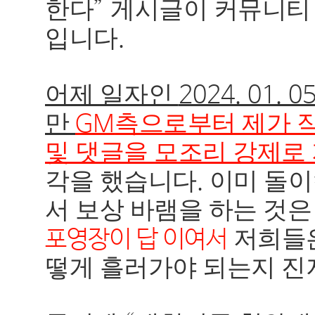
한다
게시글이 커뮤니티 
”
입니다
.
어제 일자인
2024. 01. 0
만
측으로부터 제가 
GM
및 댓글을 모조리 강제로
각을 했습니다
이미 돌이
.
서 보상 바램을 하는 것
저희들은
포영장이 답 이여서
떻게 흘러가야 되는지 진