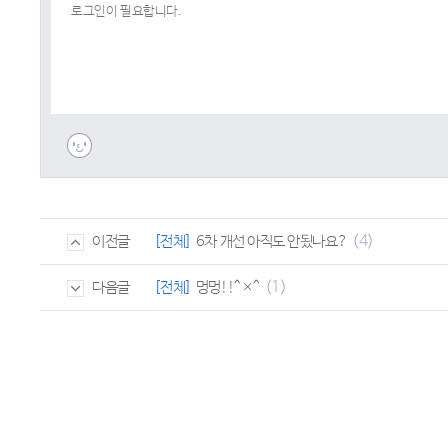
(4)
[전체]
6차 개선 아직도 안됬나요?
이전글
(1)
[전체]
멍멍!!^×^
다음글