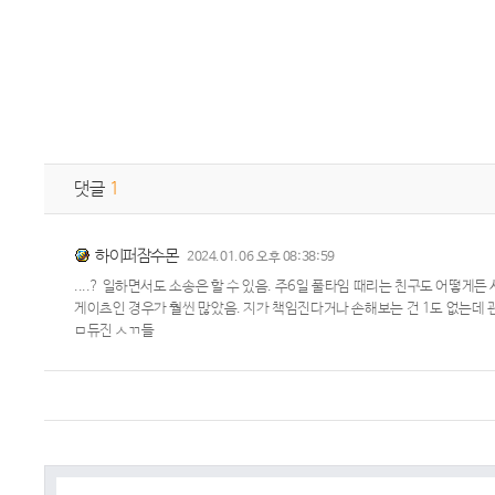
댓글
1
하이퍼잠수몬
2024.01.06 오후 08:38:59
....? 일하면서도 소송은 할 수 있음. 주6일 풀타임 때리는 친구도 어떻게
게이츠인 경우가 훨씬 많았음. 지가 책임진다거나 손해보는 건 1도 없는데 
ㅁ듀진 ㅅㄲ들