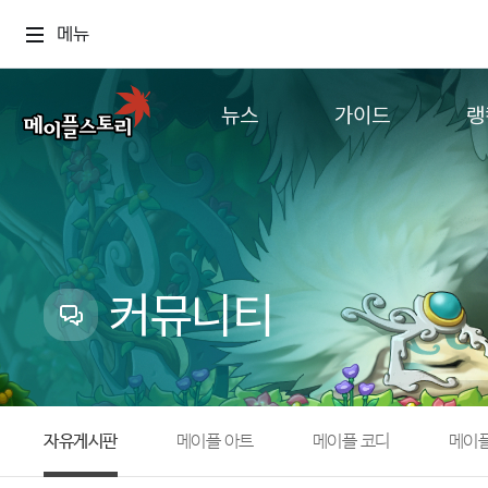
메뉴
뉴스
가이드
랭
공지사항
게임정보
월드
업데이트
직업소개
컨텐츠
이벤트
확률형 아이템
캐시샵 공지
NEXON NOW
커뮤니티
메이플 알림판
추가정보
with maple
자유게시판
메이플 아트
메이플 코디
메이