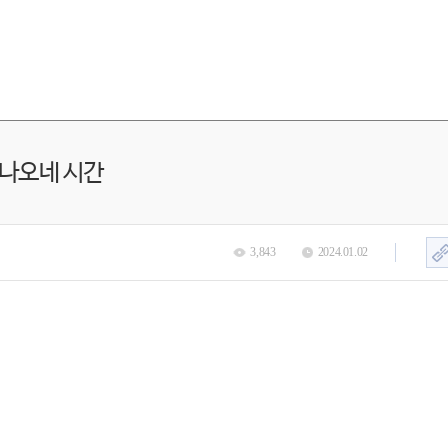
토나오네 시간
3,843
2024.01.02