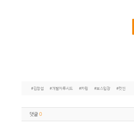
#김창섭
#개발자루시드
#카링
#보스입장
#컷씬
댓글
0