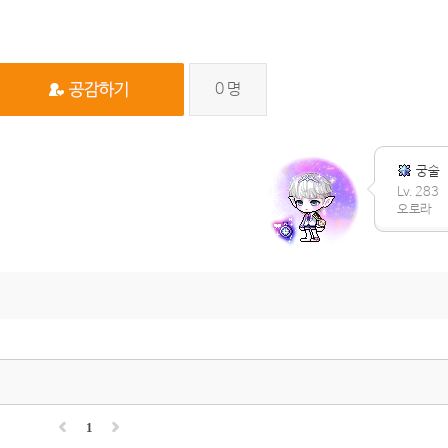
0
명
궁술
Lv. 283
오로라
1