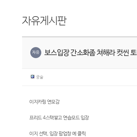
자유게시판
보스입장 간소화좀 쳐해라 컷씬 
자유
궁술
이지카링 연모감
프리드 4스택쌓고 연습모드 입장
이지 선택, 입장 팝업창 예 클릭