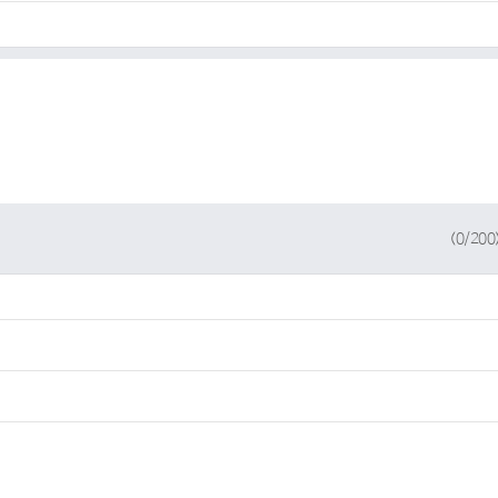
(
0
/200