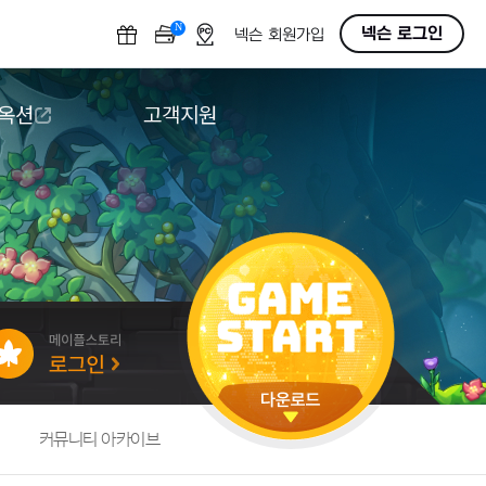
N
OFF
넥슨 로그인
넥슨 회원가입
 옥션
고객지원
옥션
다운로드
도움말/1:1문의
버그악용/불법프로그램 신고
게임 접근성
커뮤니티 아카이브