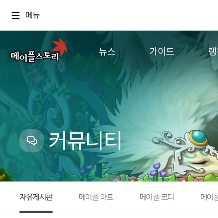
메뉴
뉴스
가이드
랭
공지사항
게임정보
월드
업데이트
직업소개
컨텐츠
이벤트
확률형 아이템
캐시샵 공지
NEXON NOW
커뮤니티
메이플 알림판
추가정보
with maple
자유게시판
메이플 아트
메이플 코디
메이