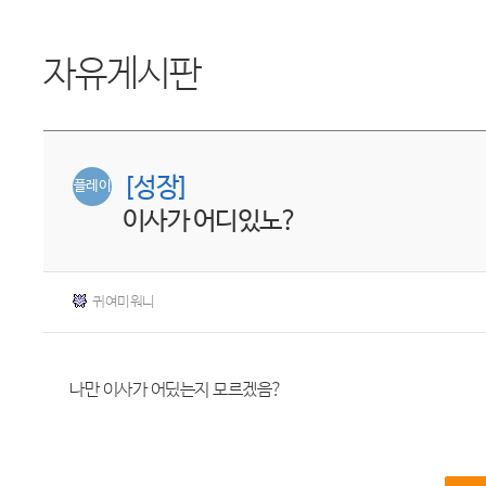
자유게시판
[성장]
플레이
이사가 어디있노?
귀여미워니
나만 이사가 어딨는지 모르겠음?