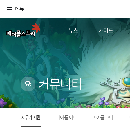
메뉴
뉴스
가이드
공지사항
게임정보
업데이트
직업소개
이벤트
확률형 아이템
캐시샵 공지
NEXON NOW
커뮤니티
메이플 알림판
추가정보
with maple
자유게시판
메이플 아트
메이플 코디