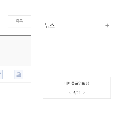
목록
뉴스
메이플포인트 샵
6
/21