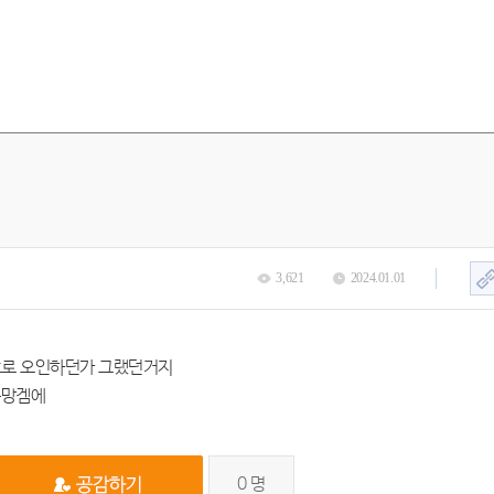
3,621
2024.01.01
번호로 오인하던가 그랬던거지
좃망겜에
0
명