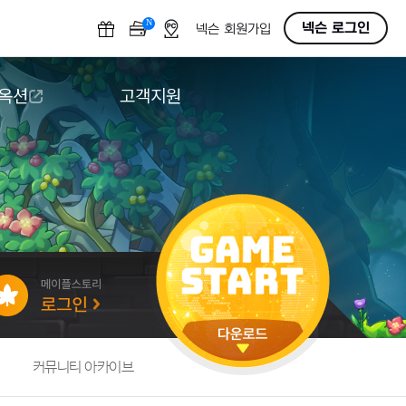
N
OFF
넥슨 로그인
넥슨 회원가입
 옥션
고객지원
옥션
다운로드
도움말/1:1문의
버그악용/불법프로그램 신고
게임 접근성
커뮤니티 아카이브