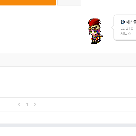
매신
Lv. 210
제니스
1