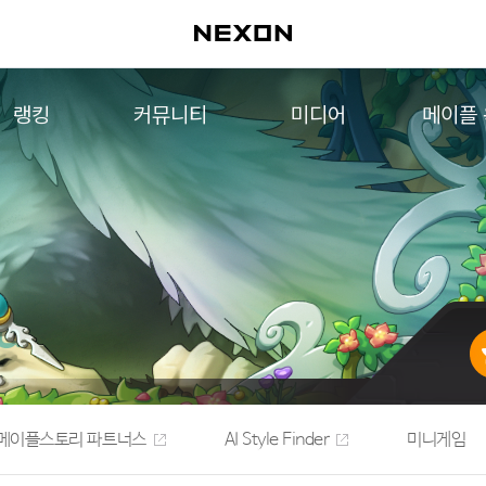
랭킹
커뮤니티
미디어
메이플
월드 랭킹
자유게시판
영상
메이플 
컨텐츠 랭킹
메이플 아트
음악
메이플 코디
아트웍
메이플스토리 파트너스
웹툰
AI Style Finder
미니게임
커뮤니티 아카이브
메이플스토리 파트너스
AI Style Finder
미니게임