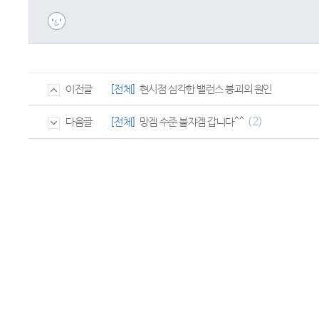
[전체]
현시점 심각한 밸런스 붕괴의 원인
이전글
(2)
[전체]
망겜 수준 블쟈겜 갑니다^^
다음글