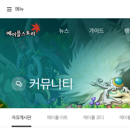
메뉴
뉴스
가이드
랭
공지사항
게임정보
월드
업데이트
직업소개
컨텐츠
이벤트
확률형 아이템
캐시샵 공지
NEXON NOW
커뮤니티
메이플 알림판
추가정보
with maple
자유게시판
메이플 아트
메이플 코디
메이