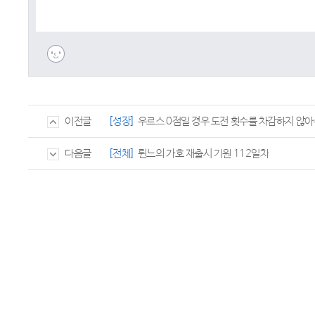
[성장]
우르스 0점일 경우 도전 횟수를 차감하지 않
이전글
[전체]
륀느의 가호 재출시 기원 112일차
다음글