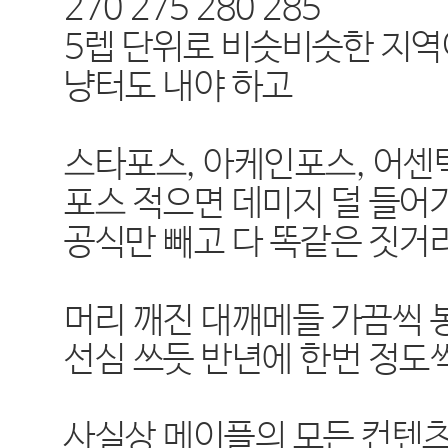
270 275 280 285
5렙 단위로 비슷비슷한 지역이
냥터도 내야 하고
스타포스, 아케인포스, 어
포스 적으면 데미지 덜 들어
공식만 빼고 다 똑같은 짓거
머리 깨진 대깨메들 가끔씩 
선심 쓰듯 반년에 한번 정도
사실상 메이플의 모든 컨텐