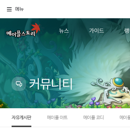
메뉴
뉴스
가이드
랭
공지사항
게임정보
월드
업데이트
직업소개
컨텐츠
이벤트
확률형 아이템
캐시샵 공지
NEXON NOW
커뮤니티
메이플 알림판
추가정보
with maple
자유게시판
메이플 아트
메이플 코디
메이