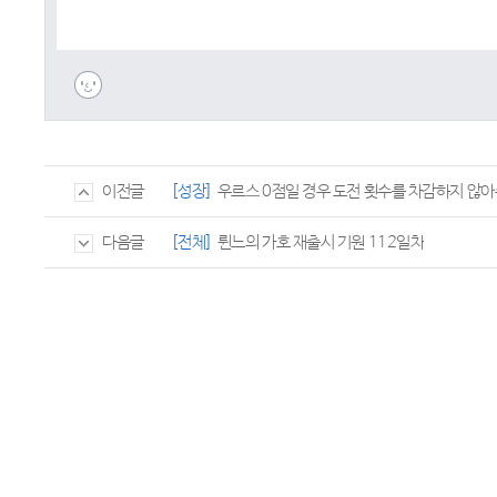
[성장]
우르스 0점일 경우 도전 횟수를 차감하지 않
이전글
[전체]
륀느의 가호 재출시 기원 112일차
다음글