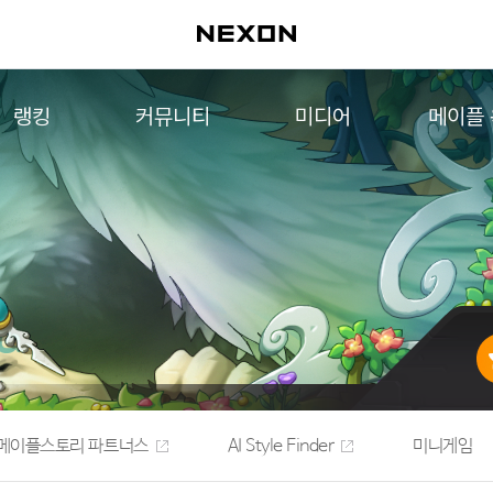
랭킹
커뮤니티
미디어
메이플
월드 랭킹
자유게시판
영상
메이플 
컨텐츠 랭킹
메이플 아트
음악
메이플 코디
아트웍
메이플스토리 파트너스
웹툰
AI Style Finder
미니게임
커뮤니티 아카이브
메이플스토리 파트너스
AI Style Finder
미니게임