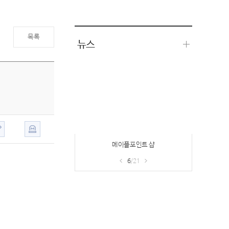
목록
뉴스
메이플포인트 샵
6
/21