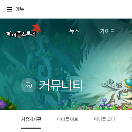
메뉴
뉴스
가이드
공지사항
게임정보
업데이트
직업소개
이벤트
확률형 아이템
캐시샵 공지
NEXON NOW
커뮤니티
메이플 알림판
추가정보
with maple
자유게시판
메이플 아트
메이플 코디