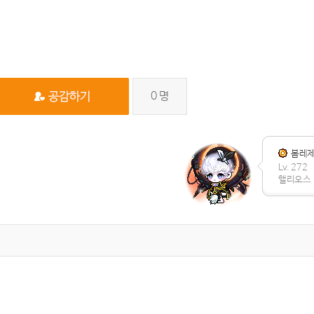
0
명
봄레
Lv. 272
핼리오스