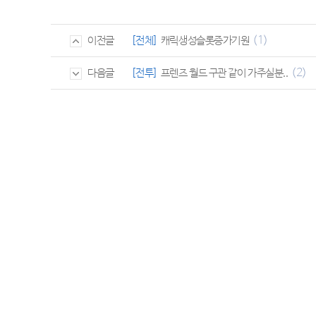
(1)
[전체]
캐릭생성슬롯증가기원
이전글
(2)
[전투]
프렌즈 월드 구관 같이 가주실분..
다음글