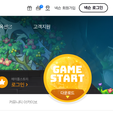
N
OFF
넥슨 로그인
넥슨 회원가입
 옥션
고객지원
옥션
다운로드
도움말/1:1문의
버그악용/불법프로그램 신고
게임 접근성
커뮤니티 아카이브