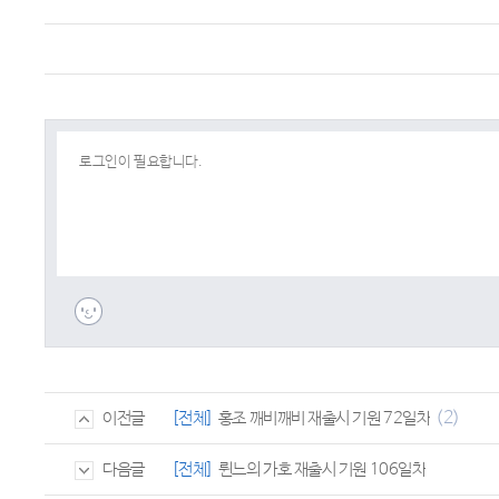
(2)
[전체]
홍조 깨비깨비 재출시 기원 72일차
이전글
[전체]
륀느의 가호 재출시 기원 106일차
다음글