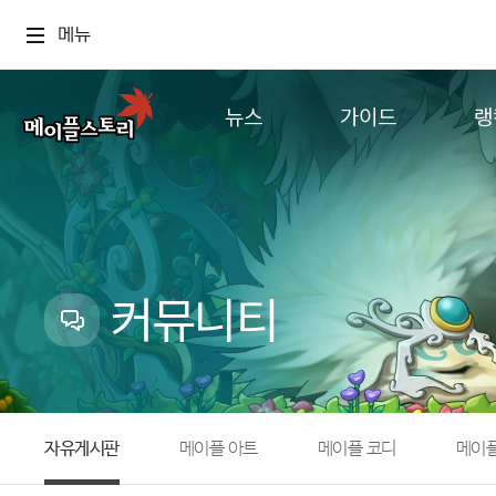
메뉴
뉴스
가이드
랭
공지사항
게임정보
월드
업데이트
직업소개
컨텐츠
이벤트
확률형 아이템
캐시샵 공지
NEXON NOW
커뮤니티
메이플 알림판
추가정보
with maple
자유게시판
메이플 아트
메이플 코디
메이