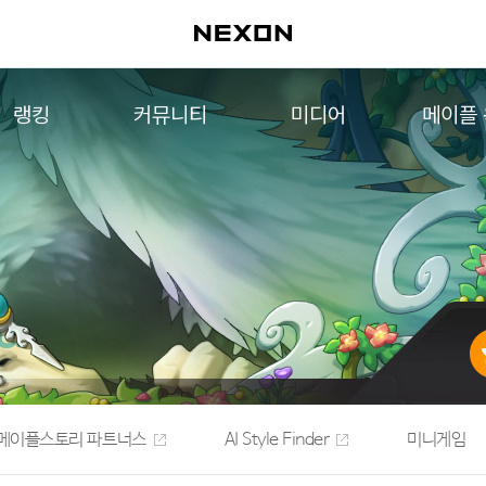
랭킹
커뮤니티
미디어
메이플
월드 랭킹
자유게시판
영상
메이플 
컨텐츠 랭킹
메이플 아트
음악
메이플 코디
아트웍
메이플스토리 파트너스
웹툰
AI Style Finder
미니게임
커뮤니티 아카이브
메이플스토리 파트너스
AI Style Finder
미니게임