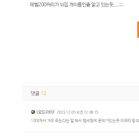
레벨200짜리가 뉘집 개이름인줄 알고 있는듯....;;;
댓글
12
l오드아이l
2023.12.05 오전 12:38:15
10대쳐서 겨우 죽는다는 말 봐서 템세팅에 문제가있는듯 아무리 링크