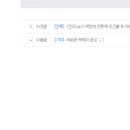
[전투]
(건의)보스 매칭에 전투력 조건을 추가
이전글
(2)
[기타]
새로운 캐릭터 생성
다음글