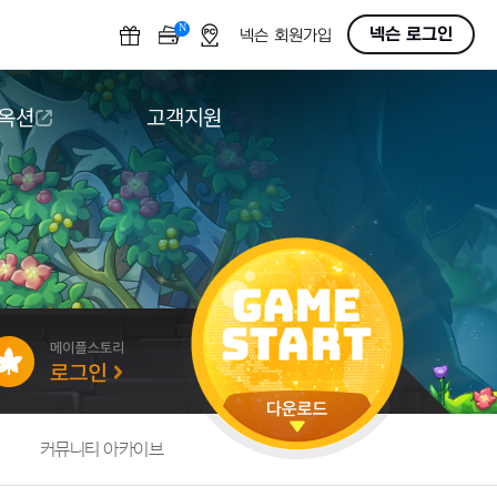
N
OFF
넥슨 로그인
넥슨 회원가입
 옥션
고객지원
옥션
다운로드
도움말/1:1문의
버그악용/불법프로그램 신고
게임 접근성
커뮤니티 아카이브