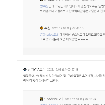
2023.12.03 오후 07:12:20
@뽁싱
근데 그런건 캐시인데다가 일반적으로는 "일반"
로 키울꺼냐고 물어보고 한캐릭터만 주는거같은데 전체
뽁싱
2023.12.03 오후 07:44:15
@ShadowEvill
메가버닝 부스터도 데일리로 퍼주고 마
바로 200찍는게 요즘 메이플임 ㅋㅋㅋㅋ
팔리면엘로디
2023.12.03 오후 05:57:18
업적들어가서 달성비율 확인하면 됨. 근데 업적은 휴면계정, 부계정
람이 더 많이 달성했다 보면됨.
ShadowEvill
2023.12.03 오후 07:13:49