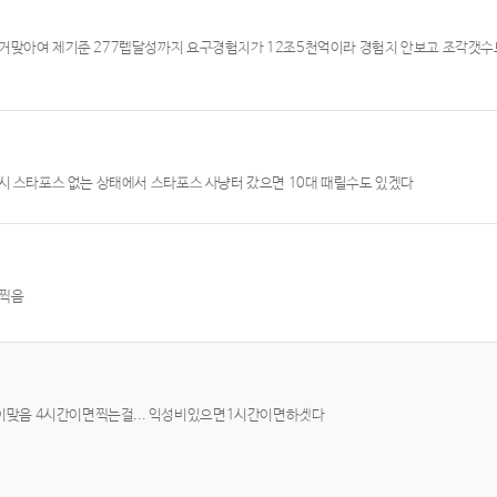
든거맞아여 제기준 277렙달성까지 요구경험치가 12조5천억이라 경험치 안보고 조각갯
시 스타포스 없는 상태에서 스타포스 사냥터 갔으면 10대 때릴수도 있겠다
다찍음
이맞음 4시간이면찍는걸... 익성비있으면1시간이면하겟다