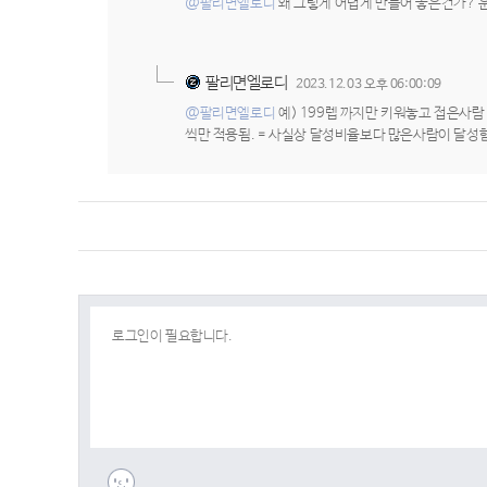
@팔리면엘로디
왜 그렇게 어렵게 만들어 놓은건가? 
팔리면엘로디
2023.12.03 오후 06:00:09
@팔리면엘로디
예) 199렙 까지만 키워놓고 접은사람 
씩만 적용됨. = 사실상 달성비율보다 많은사람이 달성