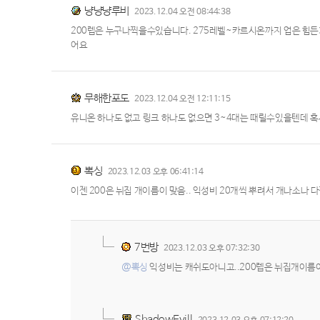
냥냥냥루비
2023.12.04 오전 08:44:38
200렙은 누구나찍을수있습니다. 275레벨~카르시온까지 업은 힘
어요
무해한포도
2023.12.04 오전 12:11:15
유니온 하나도 없고 링크 하나도 없으면 3~4대는 때릴수있을텐데 혹
뽁싱
2023.12.03 오후 06:41:14
이젠 200은 뉘집 개이름이 맞음.. 익성비 20개씩 뿌려서 개나소나 
7번방
2023.12.03 오후 07:32:30
@뽁싱
익성비는 캐쉬도아니고..200렙은 뉘집개이름
ShadowEvill