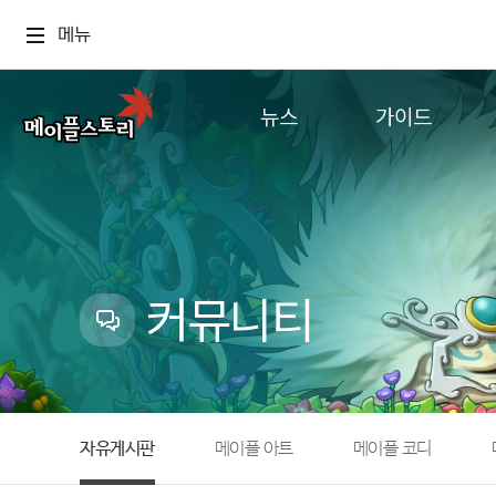
메뉴
뉴스
가이드
공지사항
게임정보
업데이트
직업소개
이벤트
확률형 아이템
캐시샵 공지
NEXON NOW
커뮤니티
메이플 알림판
추가정보
with maple
자유게시판
메이플 아트
메이플 코디