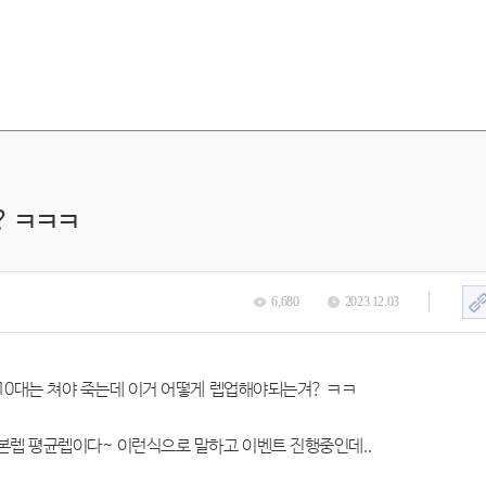
? ㅋㅋㅋ
6,680
2023.12.03
10대는 쳐야 죽는데 이거 어떻게 렙업해야되는겨? ㅋㅋ
기본렙 평균렙이다~ 이런식으로 말하고 이벤트 진행중인데..