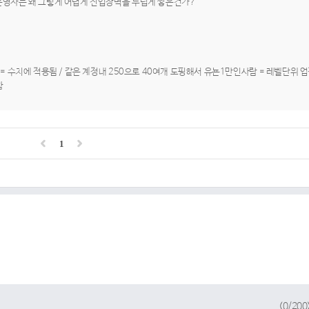
운영자는 왜 그렇게 어렵게 진입장벽을 두텁게 쌓은건가?
= 수치에 적용됨 / 같은 계정내 250으로 40여개 도핑해서 유뇬1만인사람 = 레벨단위 
함
1
(
0
/200