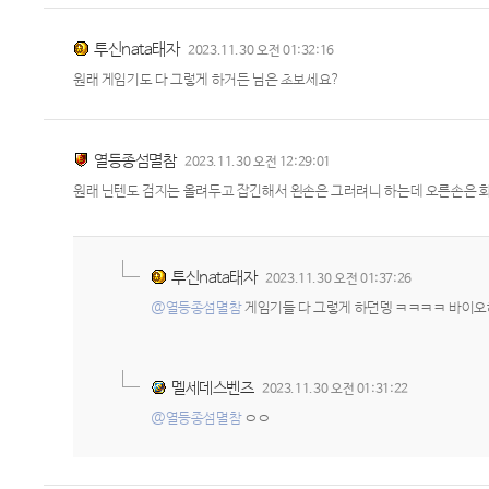
투신nata태자
2023.11.30 오전 01:32:16
원래 게임기도 다 그렇게 하거든 님은 초보세요?
열등종섬멸참
2023.11.30 오전 12:29:01
원래 닌텐도 검지는 올려두고 잡긴해서 왼손은 그러려니 하는데 오른손은 
투신nata태자
2023.11.30 오전 01:37:26
@열등종섬멸참
게임기들 다 그렇게 하던뎅 ㅋㅋㅋㅋ 바이오
멜세데스벤즈
2023.11.30 오전 01:31:22
@열등종섬멸참
ㅇㅇ