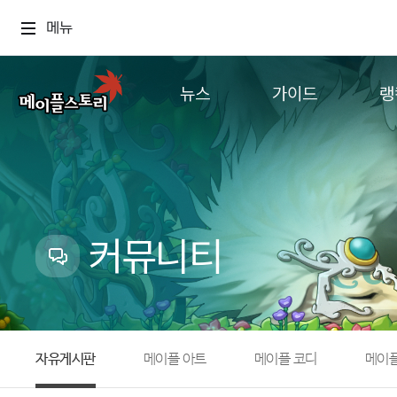
메뉴
뉴스
가이드
랭
공지사항
게임정보
월드
업데이트
직업소개
컨텐츠
이벤트
확률형 아이템
캐시샵 공지
NEXON NOW
커뮤니티
메이플 알림판
추가정보
with maple
자유게시판
메이플 아트
메이플 코디
메이