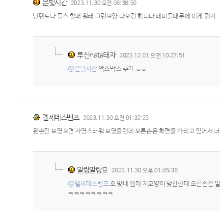
은빛시간
2023.11.30 오전 08:38:50
닌텐도나 플스 할때 원래 그런모양 나오긴 합니다 페미들때문에 이게 뭔지
투신nata태자
2023.12.01 오전 10:27:51
@은빛시간
엑스박스 추가 ㅎㅎ
멜세데스벤즈
2023.11.30 오전 01:32:25
왼손만 보였으면 자연스러워 보였을텐데 오른손은 화면을 가리고 있어서 너무
말랑말랑묘
2023.11.30 오후 01:45:36
@멜세데스벤즈
오 맞네 원래 저모양이 맞긴한데 오른손은
ㅋㅋㅋㅋㅋㅋㅋㅋ