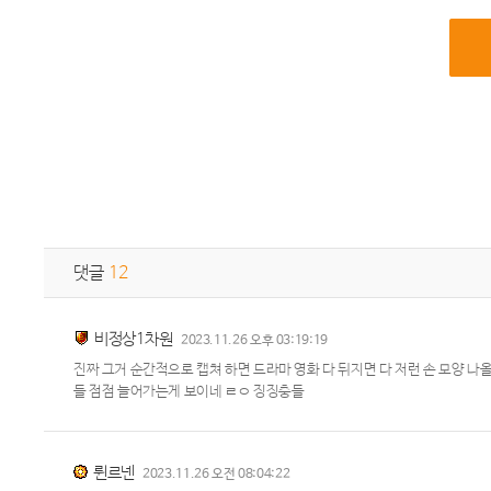
댓글
12
비정상1차원
2023.11.26 오후 03:19:19
진짜 그거 순간적으로 캡쳐 하면 드라마 영화 다 뒤지면 다 저런 손 모양 
들 점점 늘어가는게 보이네 ㄹㅇ 징징충들
륀르넨
2023.11.26 오전 08:04:22