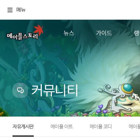
메뉴
뉴스
가이드
랭
공지사항
게임정보
월드
업데이트
직업소개
컨텐츠
이벤트
확률형 아이템
캐시샵 공지
NEXON NOW
커뮤니티
메이플 알림판
추가정보
with maple
자유게시판
메이플 아트
메이플 코디
메이