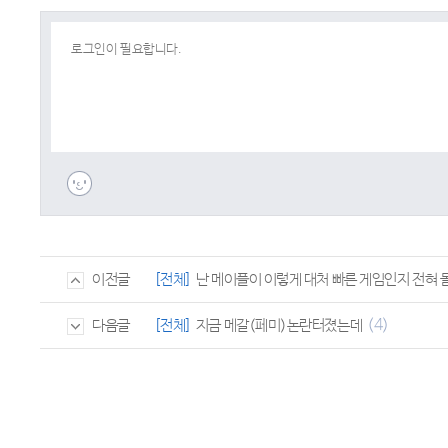
[전체]
난 메이플이 이렇게 대처 빠른 게임인지 전혀 
이전글
(4)
[전체]
지금 메갈(페미)논란터졌는데
다음글