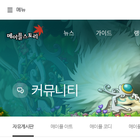
메뉴
뉴스
가이드
랭
공지사항
게임정보
월드
업데이트
직업소개
컨텐츠
이벤트
확률형 아이템
캐시샵 공지
NEXON NOW
커뮤니티
메이플 알림판
추가정보
with maple
자유게시판
메이플 아트
메이플 코디
메이