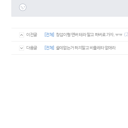
(2
[전체]
창섭이형 엔버 테라 말고 하버로 가자. ㅠㅠ
이전글
[전체]
쓸데없는거 하지말고 비올레타 없애라
다음글