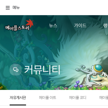
메뉴
뉴스
가이드
랭
공지사항
게임정보
월드
업데이트
직업소개
컨텐츠
이벤트
확률형 아이템
캐시샵 공지
NEXON NOW
커뮤니티
메이플 알림판
추가정보
with maple
자유게시판
메이플 아트
메이플 코디
메이