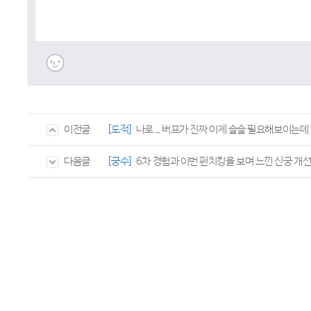
[도적]
나로 .. 버프가 진짜 이제 슬슬 필요해보이는데 .
이전글
[궁수]
6차 경험과 이번 펀치킹을 보며 느낀 신궁 개
다음글