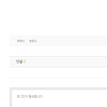
#캐시
#코디
댓글
0