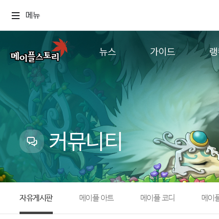
메뉴
뉴스
가이드
랭
공지사항
게임정보
월드
업데이트
직업소개
컨텐츠
이벤트
확률형 아이템
캐시샵 공지
NEXON NOW
커뮤니티
메이플 알림판
추가정보
with maple
자유게시판
메이플 아트
메이플 코디
메이