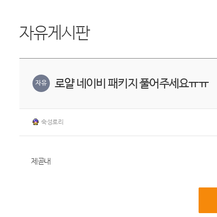
자유게시판
로얄 네이비 패키지 풀어주세요ㅠㅠ
자유
숙성로리
제곧내