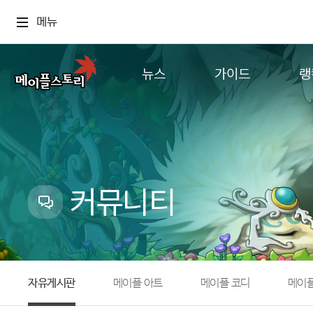
메뉴
뉴스
가이드
랭
공지사항
게임정보
월드
업데이트
직업소개
컨텐츠
이벤트
확률형 아이템
캐시샵 공지
NEXON NOW
커뮤니티
메이플 알림판
추가정보
with maple
자유게시판
메이플 아트
메이플 코디
메이