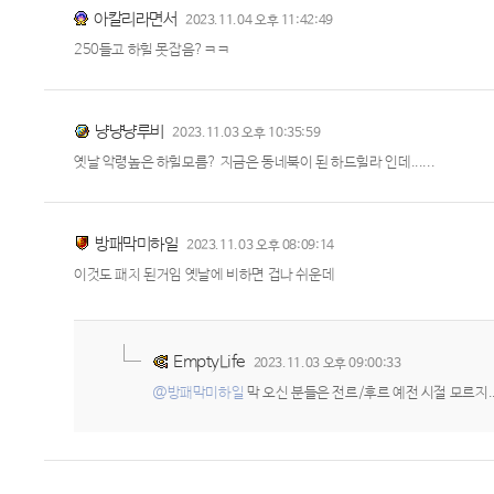
아칼리라면서
2023.11.04 오후 11:42:49
250들고 하힐 못잡음?ㅋㅋ
냥냥냥루비
2023.11.03 오후 10:35:59
옛날 악령높은 하힐모름? 지금은 동네북이 된 하드힐라 인데......
방패막미하일
2023.11.03 오후 08:09:14
이것도 패치 된거임 옛날에 비하면 겁나 쉬운데
EmptyLife
2023.11.03 오후 09:00:33
@방패막미하일
막 오신 분들은 전르/후르 예전 시절 모르지.