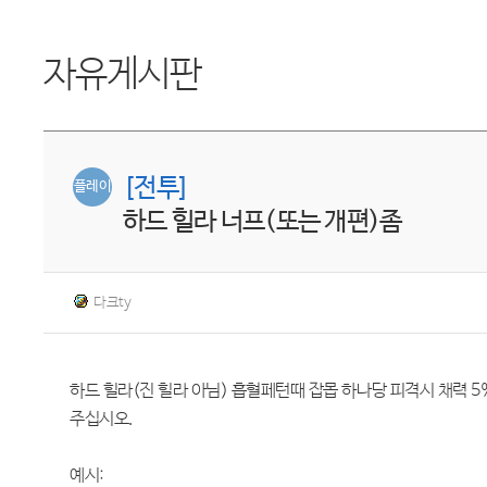
자유게시판
[전투]
플레이
하드 힐라 너프(또는 개편)좀
다크ty
하드 힐라(진 힐라 아님) 흡혈페턴때 잡몹 하나당 피격시 채력 
주십시오.
예시: