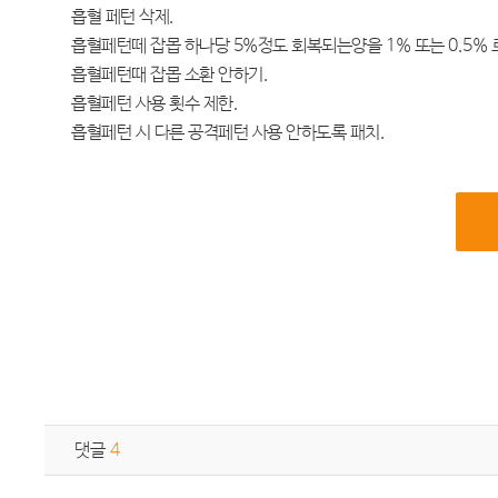
흡혈 페턴 삭제.
흡혈페턴떼 잡몹 하나당 5%정도 회복되는양을 1% 또는 0.5% 
흡혈페턴때 잡몹 소환 안하기.
흡혈페턴 사용 횟수 제한.
흡혈페턴 시 다른 공격페턴 사용 안하도록 패치.
댓글
4