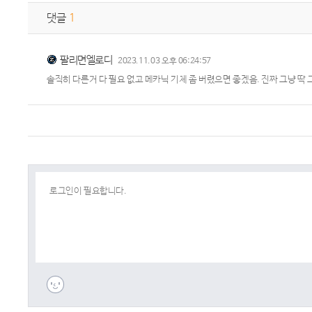
댓글
1
팔리면엘로디
2023.11.03 오후 06:24:57
솔직히 다른거 다 필요 없고 메카닉 기체 좀 버렸으면 좋겠음. 진짜 그냥 딱