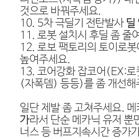
것으로 바꿔주세요.
10. 5차 극딜기 전탄발사
딜
11. 로봇 설치시 후딜 좀 
12. 로보 팩토리의 토이로봇
높여주세요.
13. 코어강화 잡코어(EX:
(자폭뎀) 등등)를 좀 개선해
일단 제발 좀 고쳐주세요. 
가
라서 단순 메카닉 유저 뿐만
너스 등 버프지속시간 증가가