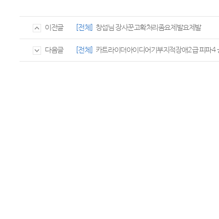
[전체]
창섭님 장사꾼고확처리좀요제발요제발
이전글
[전체]
카트라이더아이디어기부지적장애2급 피파4 
다음글