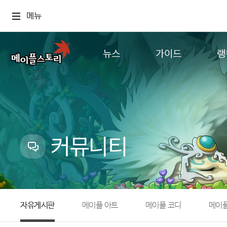
메뉴
뉴스
가이드
랭
공지사항
게임정보
월드
업데이트
직업소개
컨텐츠
이벤트
확률형 아이템
캐시샵 공지
NEXON NOW
커뮤니티
메이플 알림판
추가정보
with maple
자유게시판
메이플 아트
메이플 코디
메이