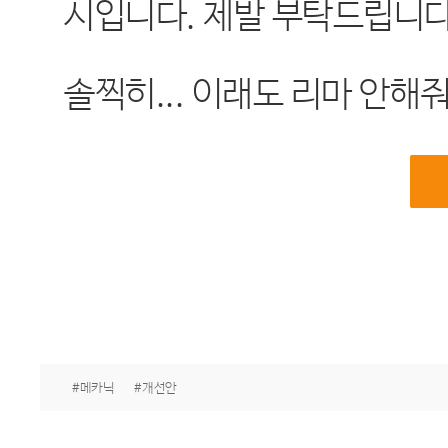
시입니다. 제발 부탁드립니다
솔찍히... 이래도 리마 안해줘?
#메카닉
#개선안