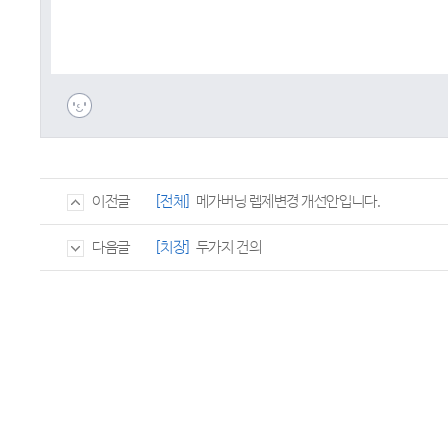
[전체]
메가버닝 렙제변경 개선안입니다.
이전글
[치장]
두가지 건의
다음글