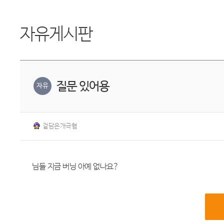
자유게시판
질문 있어용
자유
겉담은개극혐
님들 지금 버닝 아예 없나요?