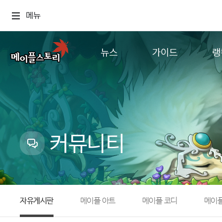
메뉴
뉴스
가이드
랭
공지사항
게임정보
월드
업데이트
직업소개
컨텐츠
이벤트
확률형 아이템
캐시샵 공지
NEXON NOW
커뮤니티
메이플 알림판
추가정보
with maple
자유게시판
메이플 아트
메이플 코디
메이