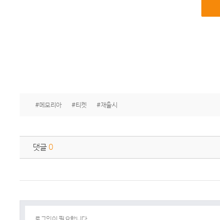
#메모리아
#티켓
#재출시
댓글
0