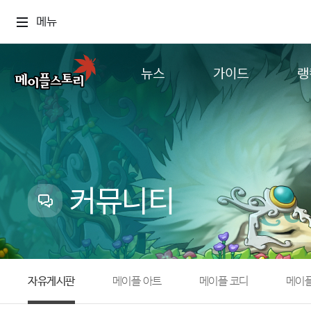
메뉴
뉴스
가이드
랭
공지사항
게임정보
월드
업데이트
직업소개
컨텐츠
이벤트
확률형 아이템
캐시샵 공지
NEXON NOW
커뮤니티
메이플 알림판
추가정보
with maple
자유게시판
메이플 아트
메이플 코디
메이