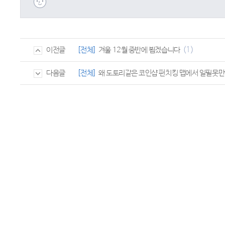
(1)
[전체]
겨울 12월 중반에 뵙겠습니다
이전글
[전체]
왜 도토리같은 코인샵 펀치킹 맵에서 일필못
다음글