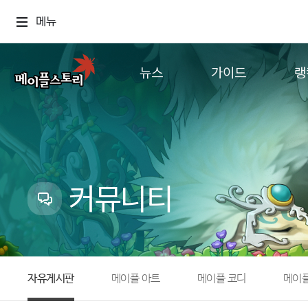
메뉴
뉴스
가이드
랭
공지사항
게임정보
월드
업데이트
직업소개
컨텐츠
이벤트
확률형 아이템
캐시샵 공지
NEXON NOW
커뮤니티
메이플 알림판
추가정보
with maple
자유게시판
메이플 아트
메이플 코디
메이