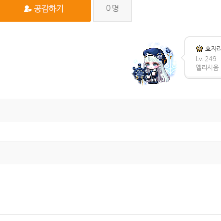
0
명
효자
Lv. 249
엘리시움