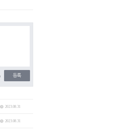
등록
)
2023.08.31
2023.08.31