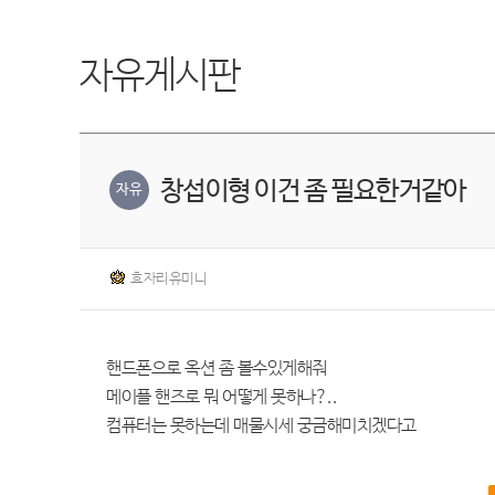
자유게시판
창섭이형 이건 좀 필요한거같아
자유
효자리유미니
핸드폰으로 옥션 좀 볼수있게해줘
메이플 핸즈로 뭐 어떻게 못하나?..
컴퓨터는 못하는데 매물시세 궁금해미치겠다고