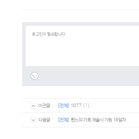
(1)
[전체]
1077
이전글
[전체]
륀느의 가호 재출시 기원 18일차
다음글