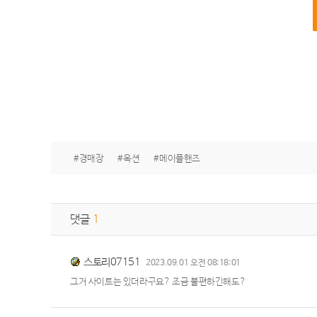
#경매장
#옥션
#메이플핸즈
댓글
1
스토리07151
2023.09.01 오전 08:18:01
그거 사이트는 있더라구요? 조금 불편하긴해도?