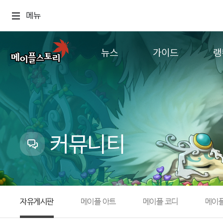
메뉴
뉴스
가이드
랭
공지사항
게임정보
월드
업데이트
직업소개
컨텐츠
이벤트
확률형 아이템
캐시샵 공지
NEXON NOW
커뮤니티
메이플 알림판
추가정보
with maple
자유게시판
메이플 아트
메이플 코디
메이