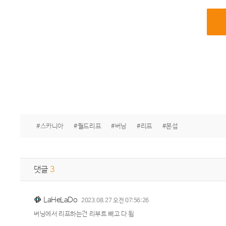
#스카니아
#월드리프
#버닝
#리프
#본섭
댓글
3
LaHeLaDo
2023.08.27 오전 07:56:26
버닝에서 리프하는건 리부트 빼고 다 됨