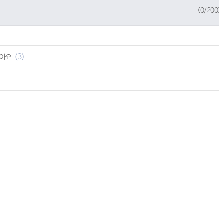
(
0
/200
(3)
같아요