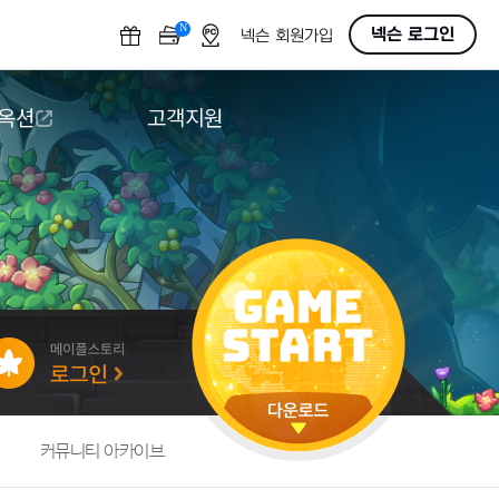
N
OFF
넥슨 로그인
넥슨 회원가입
 옥션
고객지원
옥션
다운로드
도움말/1:1문의
버그악용/불법프로그램 신고
게임 접근성
커뮤니티 아카이브