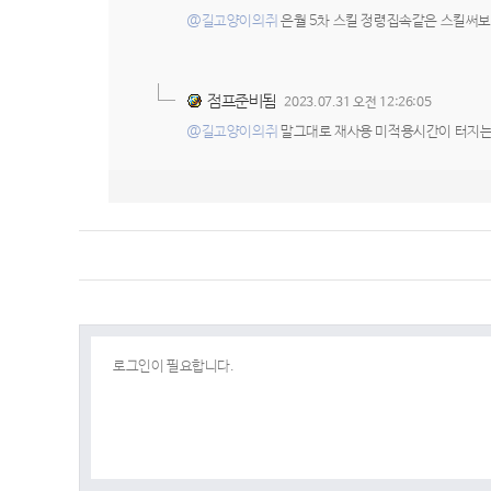
@길고양이의쥐
은월 5차 스킬 정령집속같은 스킬써
점프준비됨
2023.07.31 오전 12:26:05
@길고양이의쥐
말그대로 재사용 미적용시간이 터지는