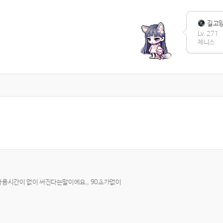
길고
Lv. 271
제니스
용시간이 없이 써진다는말이에요,, 90초가없이