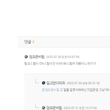
댓글
4
점프준비됨
2023.07.30 오전 03:47:56
링크스킬이 0차스킬이잔 4차이하스킬에 적용이니 터지지
길고양이의쥐
2023.07.30 오후 03:51:33
@점프준비됨
그 말을 잘못이해하신것같은댕 그냥 재사
점프준비됨
2023.07.31 오전 12:27:50