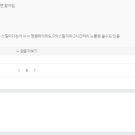
보면 알꺼임
 스킬이다는거 ㅇㅇ 영웅메아리도 0차스킬이라 2시간짜리 노쿨로 쓸수도 있음
답글 더보기
1