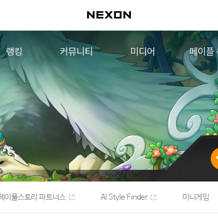
랭킹
커뮤니티
미디어
메이플
월드 랭킹
자유게시판
영상
메이플 
컨텐츠 랭킹
메이플 아트
음악
메이플 코디
아트웍
메이플스토리 파트너스
웹툰
AI Style Finder
미니게임
커뮤니티 아카이브
메이플스토리 파트너스
AI Style Finder
미니게임