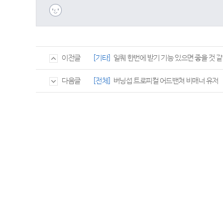
[기타]
일퀘 한번에 받기 기능 있으면 좋을 것 
이전글
[전체]
버닝섭 트로피컬 어드밴쳐 비매너 유저
다음글