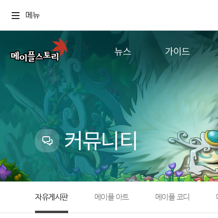
메뉴
뉴스
가이드
공지사항
게임정보
업데이트
직업소개
이벤트
확률형 아이템
캐시샵 공지
NEXON NOW
커뮤니티
메이플 알림판
추가정보
with maple
자유게시판
메이플 아트
메이플 코디