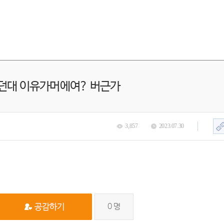
던대 이유가머에여? 버근가
3,857
2023.07.30
0
명