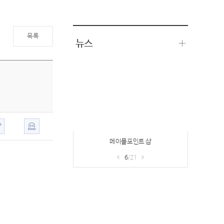
목록
뉴스
메이플포인트 샵
6
/21