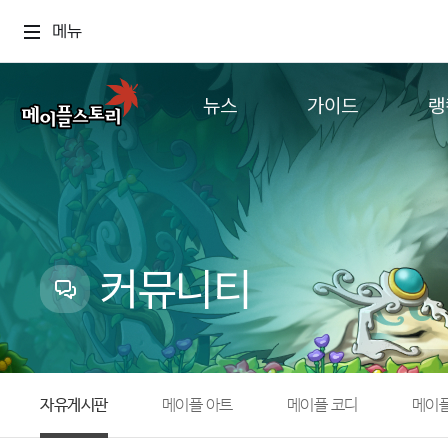
메뉴
뉴스
가이드
랭
공지사항
게임정보
월드
업데이트
직업소개
컨텐츠
이벤트
확률형 아이템
캐시샵 공지
NEXON NOW
커뮤니티
메이플 알림판
추가정보
with maple
자유게시판
메이플 아트
메이플 코디
메이