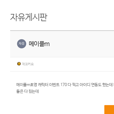
자유게시판
메이플m
자유
재꼬커요
메이플m호영 캐릭터 이벤트 170 다 찍고 아이디 연동도 했는
들은 다 됬는데