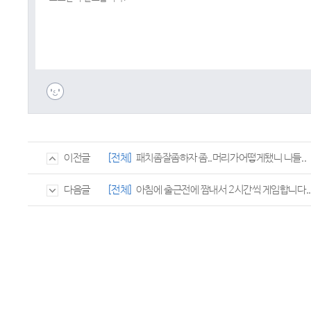
[전체]
패치좀잘좀하자 좀..머리가어떻게됐니 니들..
이전글
[전체]
아침에 출근전에 짬내서 2시간씩 게임합니다..
다음글