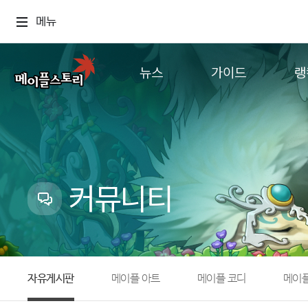
메뉴
뉴스
가이드
랭
공지사항
게임정보
월드
업데이트
직업소개
컨텐츠
이벤트
확률형 아이템
캐시샵 공지
NEXON NOW
커뮤니티
메이플 알림판
추가정보
with maple
자유게시판
메이플 아트
메이플 코디
메이