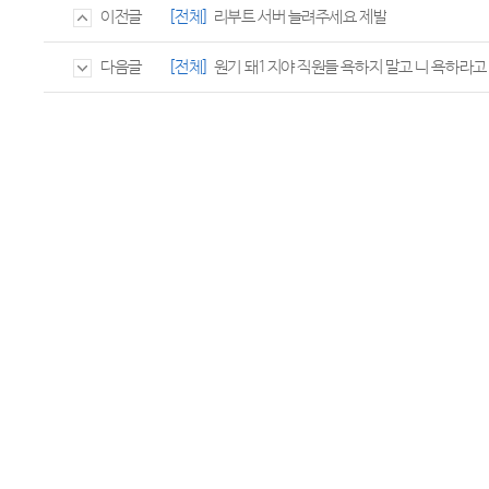
[전체]
리부트 서버 늘려주세요 제발
이전글
[전체]
원기 돼1지야 직원들 욕하지 말고 니 욕하라고
다음글