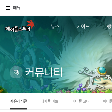
메뉴
뉴스
가이드
랭
공지사항
게임정보
월드
업데이트
직업소개
컨텐츠
이벤트
확률형 아이템
캐시샵 공지
NEXON NOW
커뮤니티
메이플 알림판
추가정보
with maple
자유게시판
메이플 아트
메이플 코디
메이