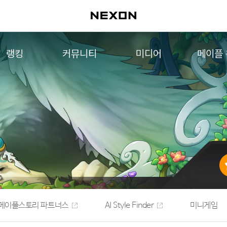
랭킹
커뮤니티
미디어
메이플
월드 랭킹
자유게시판
영상
메이플 
컨텐츠 랭킹
메이플 아트
음악
메이플 코디
아트웍
메이플스토리 파트너스
웹툰
AI Style Finder
미니게임
커뮤니티 아카이브
메이플스토리 파트너스
AI Style Finder
미니게임