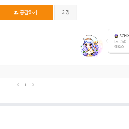
2
명
SGH
Lv. 250
에오스
1