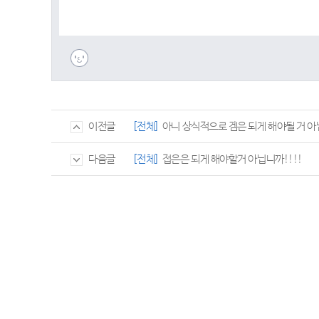
[전체]
아니 상식적으로 겜은 되게 해야될 거 
이전글
[전체]
접은은 되게 해야할거 아닙니까!!!!
다음글