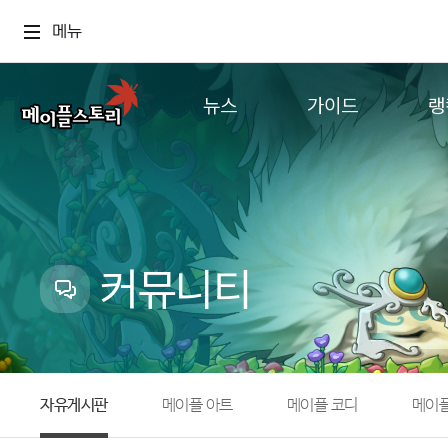
메뉴
뉴스
가이드
랭
공지사항
게임정보
월드
업데이트
직업소개
컨텐츠
이벤트
확률형 아이템
캐시샵 공지
NEXON NOW
커뮤니티
메이플 알림판
추가정보
with maple
자유게시판
메이플 아트
메이플 코디
메이