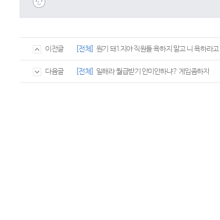
[전체]
원기 돼1지야 직원들 욕하지 말고 니 욕하라고
이전글
[전체]
일해라 월급받기 안미안하냐? 게임좀하자
다음글