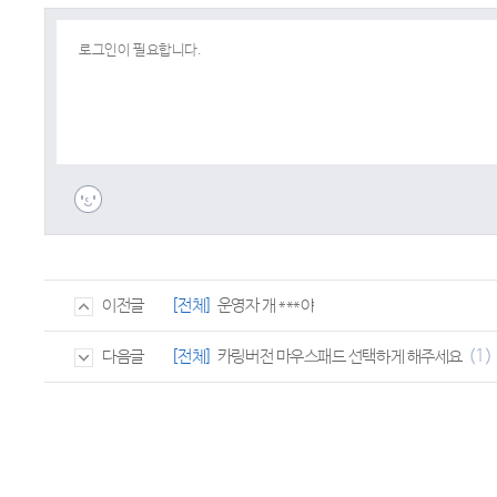
[전체]
운영자 개 ***야
이전글
(1)
[전체]
카링버전 마우스패드 선택하게 해주세요
다음글