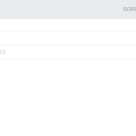
(
0
/200
(3)