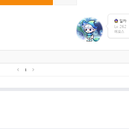
일캬
Lv. 262
에오스
1