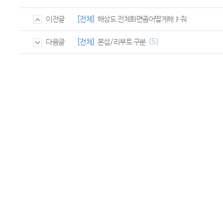
[전체]
해상도 전체화면좀어떻게해ㅑ줘
이전글
(5)
[전체]
본섭/리부트 구분
다음글