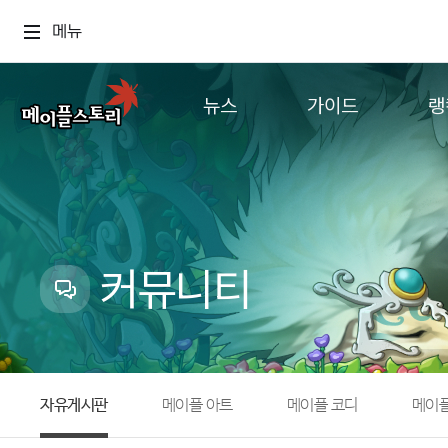
메뉴
뉴스
가이드
랭
공지사항
게임정보
월드
업데이트
직업소개
컨텐츠
이벤트
확률형 아이템
캐시샵 공지
NEXON NOW
커뮤니티
메이플 알림판
추가정보
with maple
자유게시판
메이플 아트
메이플 코디
메이