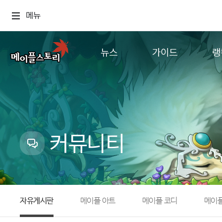
메뉴
뉴스
가이드
랭
공지사항
게임정보
월드
업데이트
직업소개
컨텐츠
이벤트
확률형 아이템
캐시샵 공지
NEXON NOW
커뮤니티
메이플 알림판
추가정보
with maple
자유게시판
메이플 아트
메이플 코디
메이