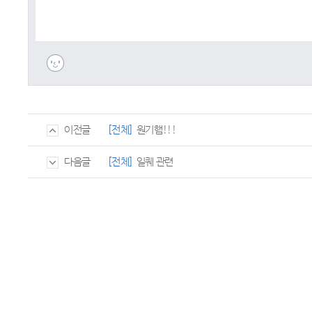
[전체]
원기햄!!!
이전글
[전체]
일퀘 관련
다음글