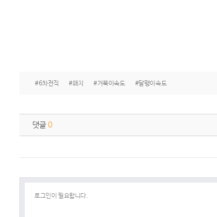
#6차전직
#패치
#거북이속도
#달팽이속도
댓글
0