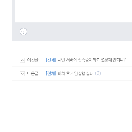
[전체]
나만 서버에 접속중이라고 몇분째 안되냐?
이전글
(2)
[전체]
패치 후 게임실행 실패
다음글