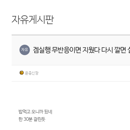
자유게시판
겜실행 무반응이면 지웠다 다시 깔면
자유
윤종신짱
밥먹고 오니까 됬네
한 30분 걸린듯