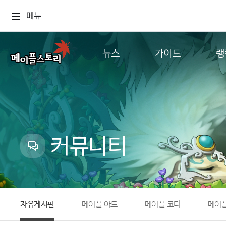
메뉴
뉴스
가이드
랭
공지사항
게임정보
월드
업데이트
직업소개
컨텐츠
이벤트
확률형 아이템
캐시샵 공지
NEXON NOW
커뮤니티
메이플 알림판
추가정보
with maple
자유게시판
메이플 아트
메이플 코디
메이