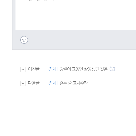
(2)
[전체]
캥쌀이 그동안 활동했던 것은
이전글
[전체]
결혼 좀 고쳐주라
다음글