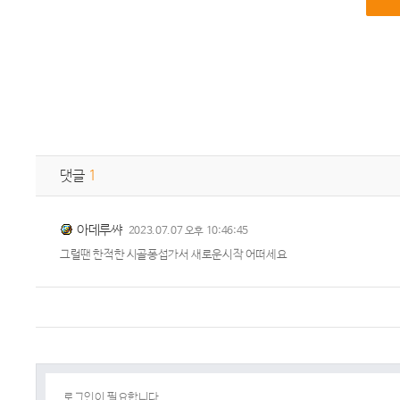
댓글
1
아데루쨔
2023.07.07 오후 10:46:45
그럴땐 한적한 시골퐁섭가서 새로운시작 어떠세요