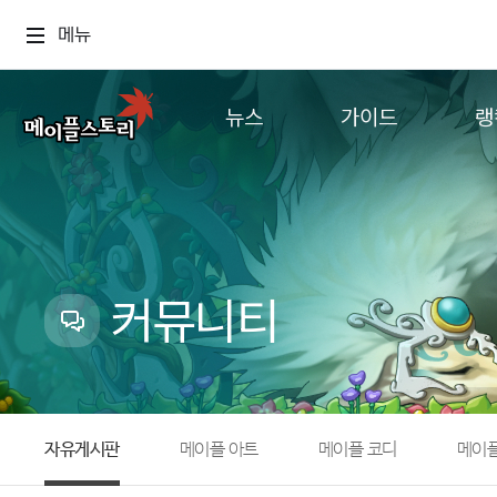
메뉴
뉴스
가이드
랭
공지사항
게임정보
월드
업데이트
직업소개
컨텐츠
이벤트
확률형 아이템
캐시샵 공지
NEXON NOW
커뮤니티
메이플 알림판
추가정보
with maple
자유게시판
메이플 아트
메이플 코디
메이