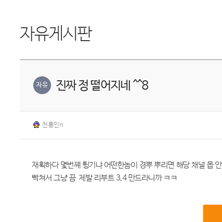
자유게시판
진짜 정 떨어지네 ^^8
자유
천룡인n
재획하다 몇번쨰 튕기냐 어떤한놈이 경뿌 뿌리면 해당 채널 몹 
빡쳐서 그냥 끔 제발 리부트 3,4 만드라니까 ㅋㅋ