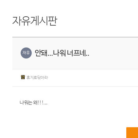
자유게시판
안돼...나워 너프네..
자유
휴지로닦아라
나워는 왜!!!...