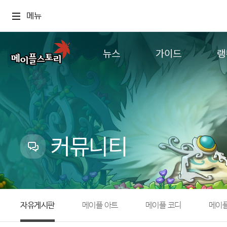
메뉴
뉴스
가이드
랭
공지사항
게임정보
월드
업데이트
직업소개
컨텐츠
이벤트
확률형 아이템
캐시샵 공지
NEXON NOW
커뮤니티
메이플 알림판
추가정보
with maple
자유게시판
메이플 아트
메이플 코디
메이