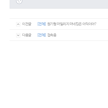
[전체]
원기형 마일리지 마네킹은 아직이야?
이전글
[전체]
접속좀
다음글