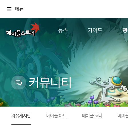
메뉴
뉴스
가이드
랭
공지사항
게임정보
월드
업데이트
직업소개
컨텐츠
이벤트
확률형 아이템
캐시샵 공지
NEXON NOW
커뮤니티
메이플 알림판
추가정보
with maple
자유게시판
메이플 아트
메이플 코디
메이