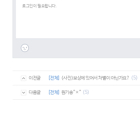
(5)
[전체]
(사진)보상에 있어서 차별이 아닌가요?
이전글
(5)
[전체]
원기송^×^
다음글