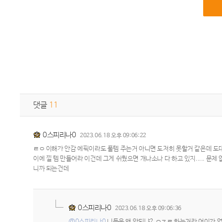
댓글
11
0스피리나0
2023.06.18 오후 09:06:22
ㄹㅇ 이해가 안감 에픽이라도 풀템 주는거 아니면 도저히 못할거 같은데 도대
이에 낄 템 만들어라 이건데 그게 쉬웠으면 개나소나 다 하고 있지..... 
니까 되는건데
0스피리나0
2023.06.18 오후 09:06:36
@0스피리나0
니들은 왜 안되냐? ㅇㅈㄹ 하는거라 어이가 