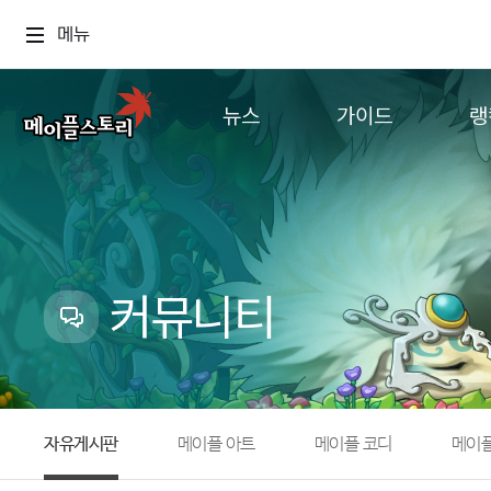
메뉴
뉴스
가이드
랭
공지사항
게임정보
월드
업데이트
직업소개
컨텐츠
이벤트
확률형 아이템
캐시샵 공지
NEXON NOW
커뮤니티
메이플 알림판
추가정보
with maple
자유게시판
메이플 아트
메이플 코디
메이