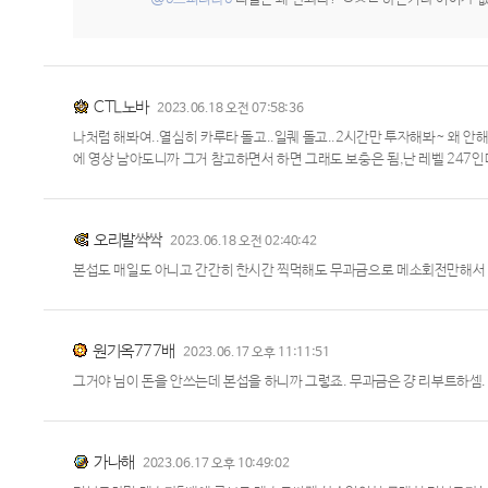
CTL노바
2023.06.18 오전 07:58:36
나처럼 해봐여..열심히 카루타 돌고..일퀘 돌고..2시간만 투자해봐~ 왜 
에 영상 남아도니까 그거 참고하면서 하면 그래도 보충은 됨,난 레벨 247인
오리발싹싹
2023.06.18 오전 02:40:42
본섭도 매일도 아니고 간간히 한시간 찍먹해도 무과금으로 메소회전만해서 
원기옥777배
2023.06.17 오후 11:11:51
그거야 님이 돈을 안쓰는데 본섭을 하니까 그렇죠. 무과금은 걍 리부트하셈
가나해
2023.06.17 오후 10:49:02