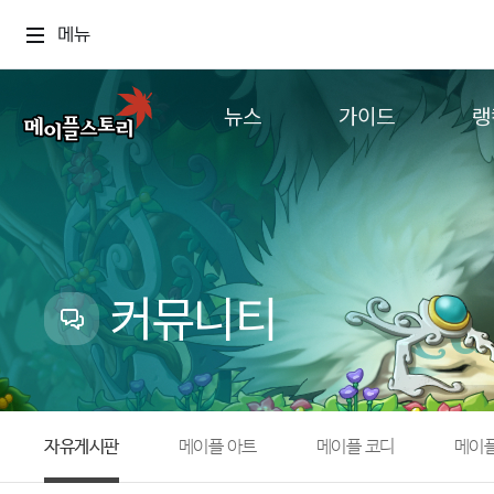
메뉴
뉴스
가이드
랭
공지사항
게임정보
월드
업데이트
직업소개
컨텐츠
이벤트
확률형 아이템
캐시샵 공지
NEXON NOW
커뮤니티
메이플 알림판
추가정보
with maple
자유게시판
메이플 아트
메이플 코디
메이