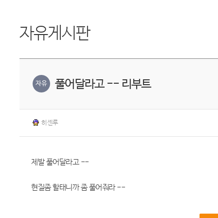
자유게시판
풀어달라고 -- 리부트
자유
히센루
제발 풀어달라고 --
현질좀 할태니까 좀 풀어줘라 --