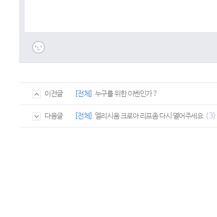
[전체]
누구를 위한 이벤인가 ?
이전글
(3)
[전체]
엘리시움 크로아 리프좀 다시 열어주세요
다음글