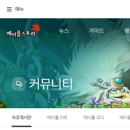
메뉴
뉴스
가이드
랭
공지사항
게임정보
월드
업데이트
직업소개
컨텐츠
이벤트
확률형 아이템
캐시샵 공지
NEXON NOW
커뮤니티
메이플 알림판
추가정보
with maple
자유게시판
메이플 아트
메이플 코디
메이