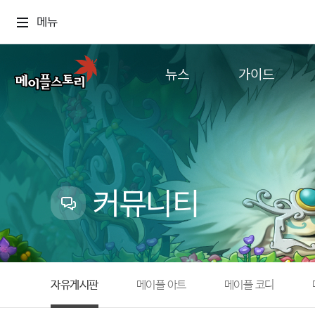
메뉴
뉴스
가이드
공지사항
게임정보
업데이트
직업소개
이벤트
확률형 아이템
캐시샵 공지
NEXON NOW
커뮤니티
메이플 알림판
추가정보
with maple
자유게시판
메이플 아트
메이플 코디