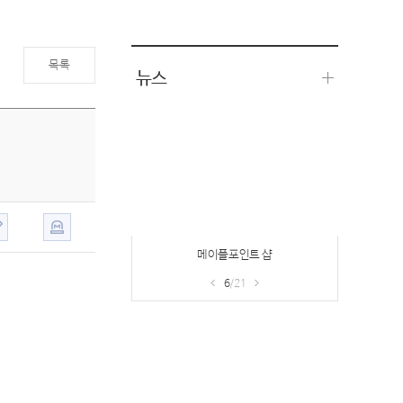
목록
뉴스
메이플포인트 샵
6
/21