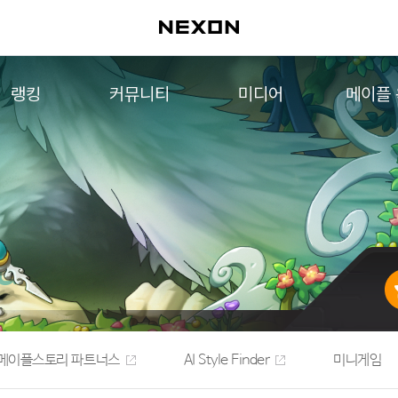
랭킹
커뮤니티
미디어
메이플
월드 랭킹
자유게시판
영상
메이플 
컨텐츠 랭킹
메이플 아트
음악
메이플 코디
아트웍
메이플스토리 파트너스
웹툰
AI Style Finder
미니게임
커뮤니티 아카이브
메이플스토리 파트너스
AI Style Finder
미니게임