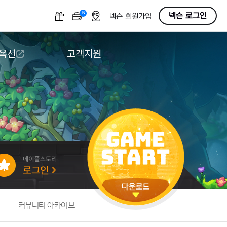
N
OFF
넥슨 로그인
넥슨 회원가입
 옥션
고객지원
옥션
다운로드
도움말/1:1문의
버그악용/불법프로그램 신고
게임 접근성
커뮤니티 아카이브