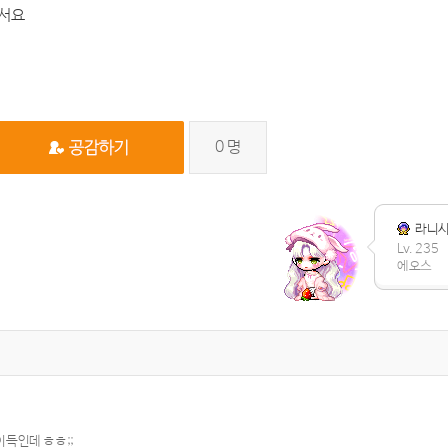
라서요
0
명
라니
Lv. 235
에오스
득인데 ㅎㅎ;;