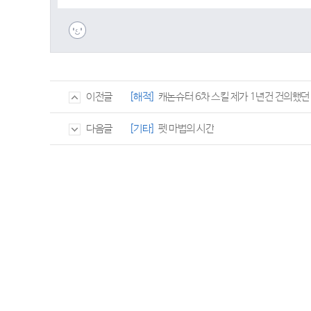
[해적]
캐논슈터 6차 스킬 제가 1년건 건의했던
이전글
[기타]
펫 마법의 시간
다음글