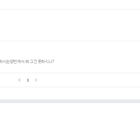
잘하시는양반께서 왜 그건 못하시나?
1