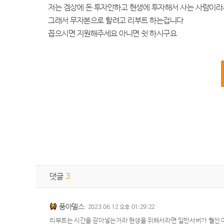
저는 겜상에 돈 투자안하고 현생에 투자해서 사는 사람이
그래서 무자본으로 할려고 리부트 하는겁니다
꼽으시면 지원해주세요 아니면 쉿 하시구요
댓글
3
풍아델스
2023.06.12 오후 01:29:22
리부트는 시간을 갈아넣는거라 현생을 위해서라면 일반서버가 훨씬 이