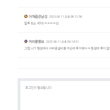
어깨좁은남성
2023.06.11 오후 08:12:56
말투 최소 40대 ㅋㅋㅋㅋ싑
짜리몽뚱보
2023.06.11 오후 06:19:51
그럼 니가 현생에서 서버증설비용 넥슨에 투자해ㅋㅋ 현생에 투자 