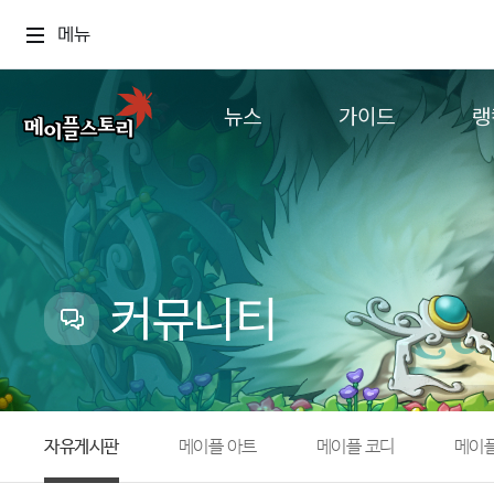
메뉴
뉴스
가이드
랭
공지사항
게임정보
월드
업데이트
직업소개
컨텐츠
이벤트
확률형 아이템
캐시샵 공지
NEXON NOW
커뮤니티
메이플 알림판
추가정보
with maple
자유게시판
메이플 아트
메이플 코디
메이