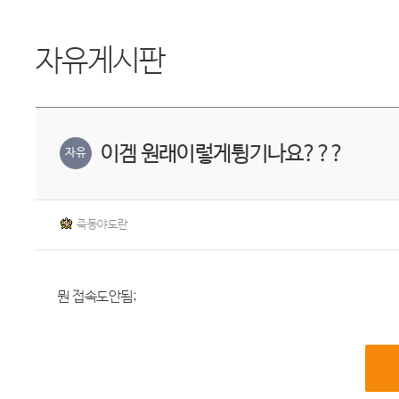
자유게시판
이겜 원래이렇게튕기나요???
자유
죽동야도란
뭔 접속도안됨;