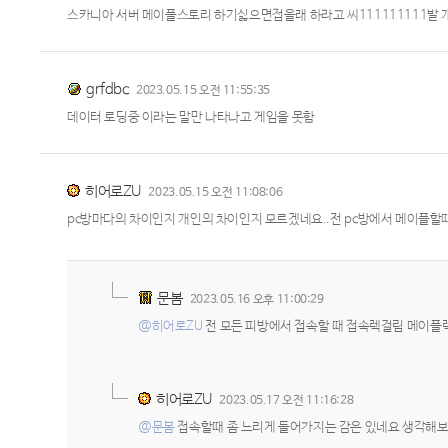
스카니아 서버 메이플스토리 하기싫으면접을래 하라고 씨111111111발
grfdbc
2023.05.15 오전 11:55:35
데이터 로딩중 이라는 말만 나타나고 게임을 못함
히어로ZU
2023.05.15 오전 11:08:06
pc방마다의 차이인지 개인의 차이인지 모르겠네요..전 pc방에서 메이플할
문봄
2023.05.16 오후 11:00:29
@히어로ZU
전 모든 피방에서 접속할 때 접속렉걸림 메이플
히어로ZU
2023.05.17 오전 11:16:28
@문봄
접속할때 좀 느리게 들어가지는 감은 있네요 생각해보