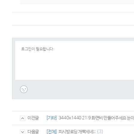
[기타]
3440x1440 21:9 화면비 만들어주세요 눈
이전글
(3)
[전체]
피시방로딩 개빡세네;;
다음글