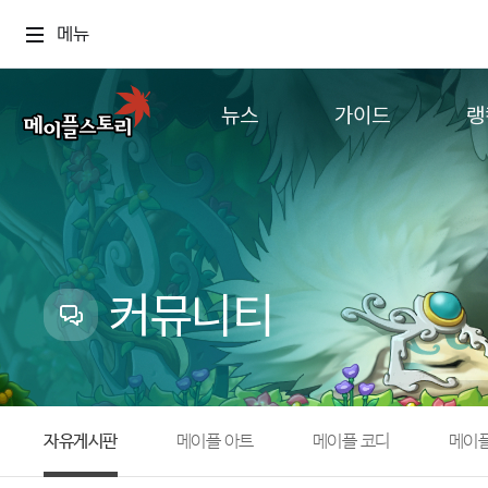
메뉴
뉴스
가이드
랭
공지사항
게임정보
월드
업데이트
직업소개
컨텐츠
이벤트
확률형 아이템
캐시샵 공지
NEXON NOW
커뮤니티
메이플 알림판
추가정보
with maple
자유게시판
메이플 아트
메이플 코디
메이