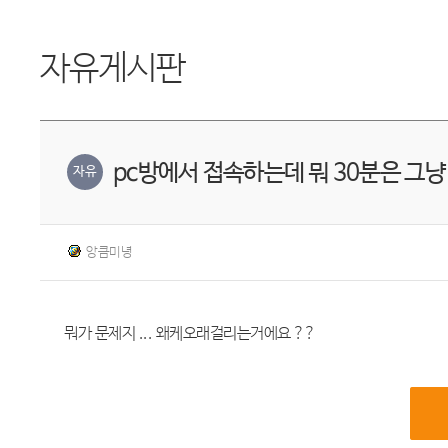
자유게시판
pc방에서 접속하는데 뭐 30분은 그
자유
앙큼미녕
뭐가 문제지 ... 왜케오래걸리는거에요 ??